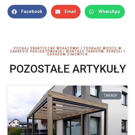
Facebook
Email
WhatsApp
POZNAJ PRAKTYCZNE WSKAZÓWKI I ZDOBĄDŹ WIEDZĘ W
ZAKRESIE PROJEKTOWANIA I MONTAŻU TARASÓW, PERGOLI I
OGRODÓW ZIMOWYCH
POZOSTAŁE ARTYKUŁY
TARASY