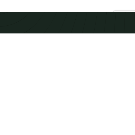
PRECYZJA I DBAŁOŚĆ O KAŻDY
DETAL
Nie rzucamy słów na wiatr. Zobacz nasze realizacje i
przekonaj się o najwyższej jakości stosowanych