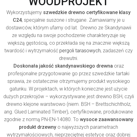
WOODPROJEKT
Wykorzystujemy
szwedzkie drewno certyfikowane klasy
C24
, specjalnie suszone i strugane. Zamawiamy je u
dostawców, którym ufamy od lat. Drewno ze Skandynawii
ze względu na swoje pochodzenie charakteryzuje się
większą gęstością, co przekłada się na znacznie większą
twardość i wytrzymałość
pergoli tarasowych
, zadaszeń czy
drewutni.
Doskonała jakość skandynawskiego drewna
oraz
profesjonalne przygotowanie go przez szwedzkie tartaki
sprawia, że ostatecznie otrzymujemy produkt wysokiego
gatunku. W projektach, w których konieczne jest użycie
dużych przekrojów – wykorzystywane jest drewno BSH, czyli
drewno klejone warstwowo (niem. BSH – Brettschichtholz,
ang. Glued Laminated Timber), certyfikowane, produkowane
zgodnie z normą PN-EN-14080. To
wysoce zaawansowany
produkt drzewny
o najwyższych parametrach
wytrzymałościowych, nieprzeciętnej estetyce oraz dobrej