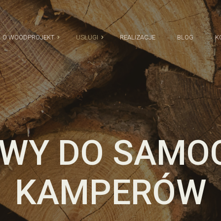
O WOODPROJEKT
USŁUGI
REALIZACJE
BLOG
K
ekomendacje
Deski kompozytowe
Drewniane tarasy
Drewutnie
Ogrody zimowe
Pergole tarasowe
WY DO SAM
Projekty tarasów i pergoli
Serwis tarasów i pergoli
KAMPERÓW
Tarasy kompozytowe
Zabudowy do samochodów
kamperów