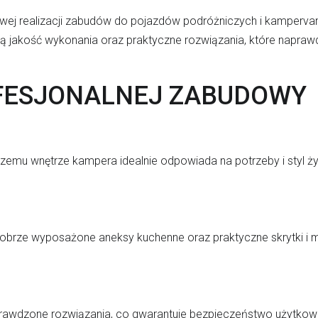
owej realizacji zabudów do pojazdów podróżniczych i kamperva
 jakość wykonania oraz praktyczne rozwiązania, które naprawd
OFESJONALNEJ ZABUDOWY
czemu wnętrze kampera idealnie odpowiada na potrzeby i styl ż
brze wyposażone aneksy kuchenne oraz praktyczne skrytki i 
sprawdzone rozwiązania, co gwarantuje bezpieczeństwo użytko