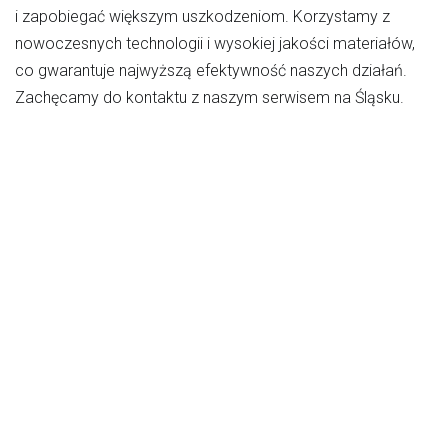
i zapobiegać większym uszkodzeniom. Korzystamy z
nowoczesnych technologii i wysokiej jakości materiałów,
co gwarantuje najwyższą efektywność naszych działań.
Zachęcamy do kontaktu z naszym serwisem na Śląsku.
şans
vidobet
vidobet
vidobet
vidobet
casinolevant
casinolevant
casinolevant
vidobet
şans
casinolevant
casino
şans
casino
casino
casino
boostaro
casinolevant
şans
casinolevant
şanscasino
vidobet
vidobet
levant
gorabet
galyabet
gorabet
gorabet
gorabet
vidobet
galyabet
gorabet
gorabet
casino
|
|
güncel
giriş
|
|
|
giriş
casino
giriş
şans
casino
levant
şans
şans
|
giriş
casino
giriş
|
|
giriş
casino
|
|
|
|
|
giriş
|
|
|
giriş
|
|
|
|
|
giriş
|
|
|
|
giriş
|
|
|
|
|
|
|