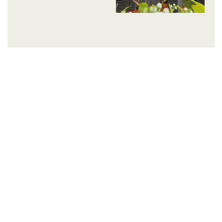
şans
vidobet
vidobet
vidobet
vidobet
casinolevant
casinolevant
casinolevant
vidobet
şans
casinolevant
casino
şans
casino
casino
casino
boostaro
casinolevant
şans
casinolevant
şanscasino
vidobet
vidobet
levant
gorabet
galyabet
gorabet
gorabet
gorabet
vidobet
galyabet
gorabet
gorabet
casino
|
|
güncel
giriş
|
|
|
giriş
casino
giriş
şans
casino
levant
şans
şans
|
giriş
casino
giriş
|
|
giriş
casino
|
|
|
|
|
giriş
|
|
|
giriş
|
|
|
|
|
giriş
|
|
|
|
giriş
|
|
|
|
|
|
|