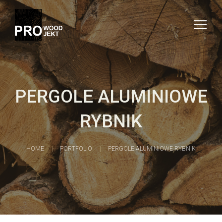
PERGOLE ALUMINIOWE
RYBNIK
HOME
PORTFOLIO
PERGOLE ALUMINIOWE RYBNIK