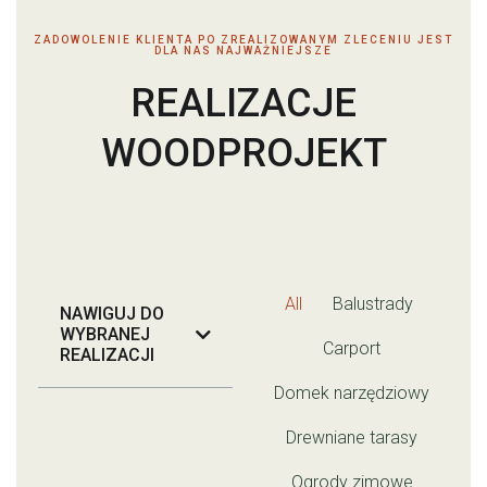
ZADOWOLENIE KLIENTA PO ZREALIZOWANYM ZLECENIU JEST
DLA NAS NAJWAŻNIEJSZE
REALIZACJE
WOODPROJEKT
All
Balustrady
NAWIGUJ DO
WYBRANEJ
Carport
REALIZACJI
Domek narzędziowy
Drewniane tarasy
Ogrody zimowe