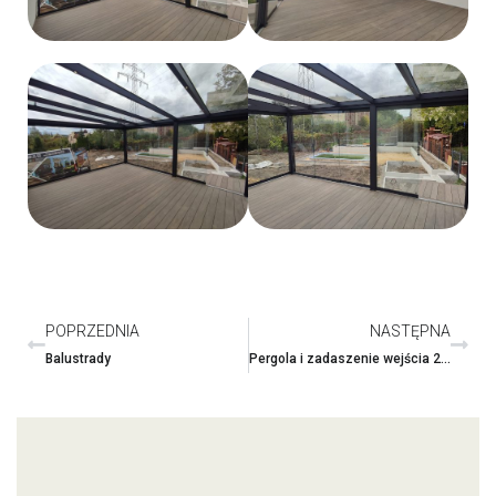
POPRZEDNIA
NASTĘPNA
Balustrady
Pergola i zadaszenie wejścia 2w1