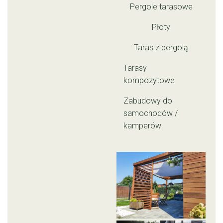
Pergole tarasowe
Płoty
Taras z pergolą
Tarasy
kompozytowe
Zabudowy do
samochodów /
kamperów