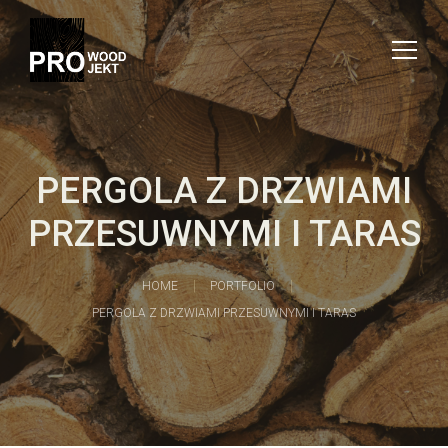
PERGOLA Z DRZWIAMI
PRZESUWNYMI I TARAS
HOME
PORTFOLIO
PERGOLA Z DRZWIAMI PRZESUWNYMI I TARAS