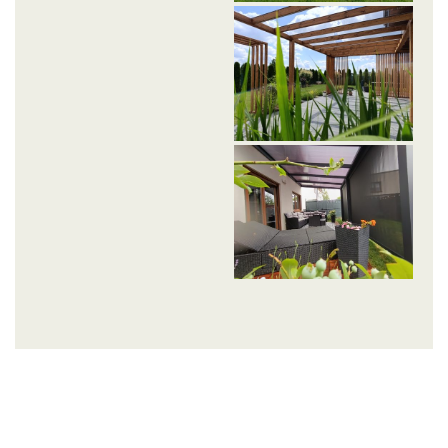
şans
vidobet
vidobet
vidobet
vidobet
casinolevant
casinolevant
casinolevant
vidobet
şans
casinolevant
casino
şans
casino
casino
casino
boostaro
casinolevant
şans
casinolevant
şanscasino
vidobet
vidobet
levant
galyabet
gorabet
gorabet
gorabet
vidobet
galyabet
gorabet
gorabet
nigeria
sports
casino
|
|
güncel
giriş
|
|
|
giriş
casino
giriş
şans
casino
levant
şans
şans
|
giriş
casino
giriş
|
|
giriş
casino
|
|
|
|
giriş
|
|
|
betting
betting
|
giriş
|
|
|
|
|
giriş
|
|
|
|
giriş
|
|
|
|
|
|
|
|