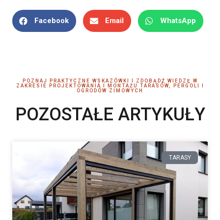
Facebook
Email
WhatsApp
POZNAJ PRAKTYCZNE WSKAZÓWKI I ZDOBĄDŹ WIEDZĘ W
ZAKRESIE PROJEKTOWANIA I MONTAŻU TARASÓW, PERGOLI I
OGRODÓW ZIMOWYCH
POZOSTAŁE ARTYKUŁY
TARASY