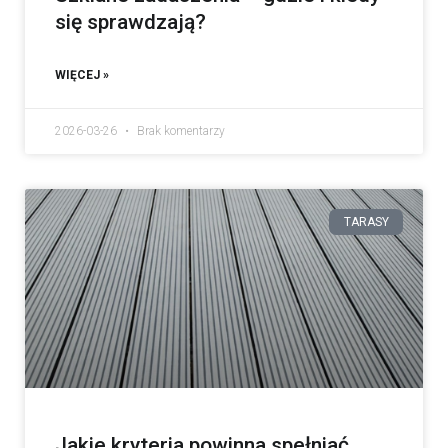
się sprawdzają?
WIĘCEJ »
2026-03-26
Brak komentarzy
TARASY
Jakie kryteria powinna spełniać