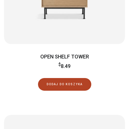
OPEN SHELF TOWER
$
8.49
DODAJ DO KOSZYKA