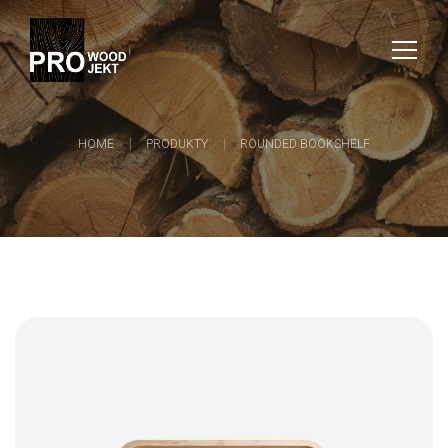
HOME
PRODUKTY
ROUNDED BOOKSHELF