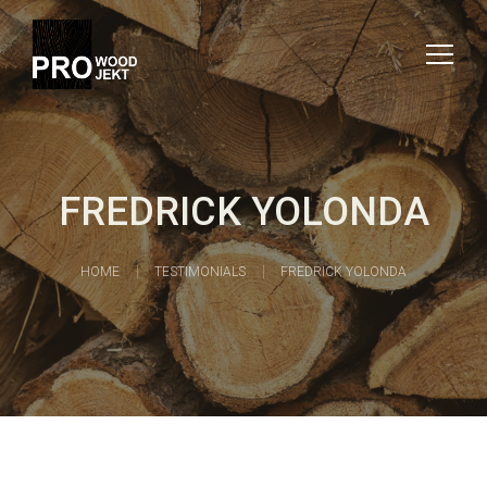
FREDRICK YOLONDA
HOME
TESTIMONIALS
FREDRICK YOLONDA