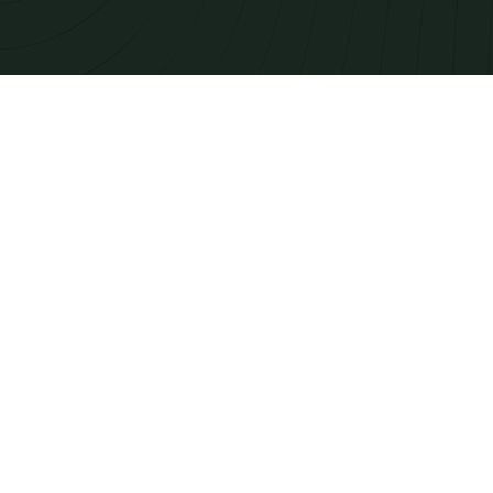
PRECYZJA I DBAŁOŚĆ O KAŻDY
DETAL
Nie rzucamy słów na wiatr. Zobacz nasze realizacje i
przekonaj się o najwyższej jakości stosowanych
materiałów oraz precyzyjnym montażu.